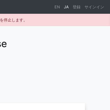
EN
JA
登録
サインイン
テムを停止します。
se