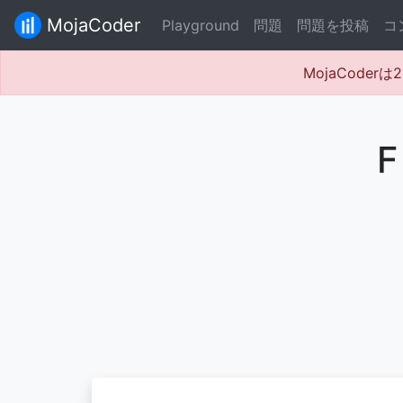
MojaCoder
Playground
問題
問題を投稿
コ
MojaCode
F