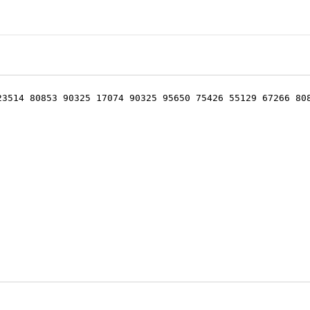
23514 80853 90325 17074 90325 95650 75426 55129 67266 80