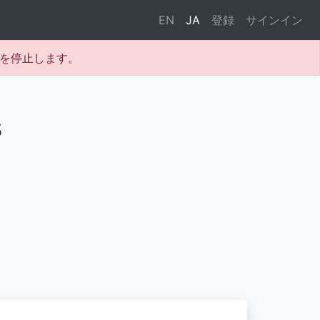
EN
JA
登録
サインイン
テムを停止します。
s