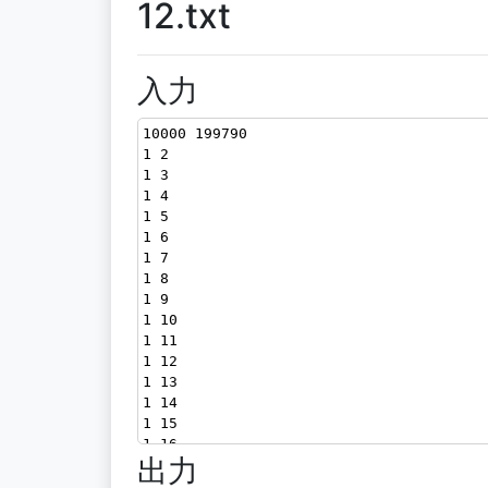
12.txt
入力
10000 199790
1 2
1 3
1 4
1 5
1 6
1 7
1 8
1 9
1 10
1 11
1 12
1 13
1 14
1 15
1 16
出力
1 17
1 18