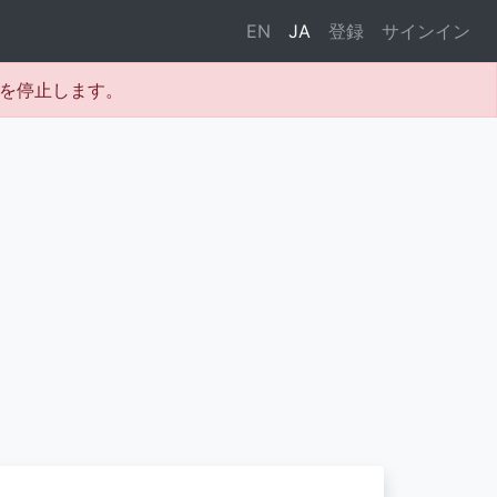
EN
JA
登録
サインイン
テムを停止します。