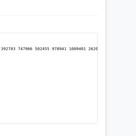
 392703 747966 502455 978941 1009401 262079 779231 83441