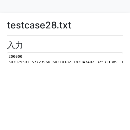
testcase28.txt
入力
200000
503075591 57723966 60310182 182047402 325311389 1050