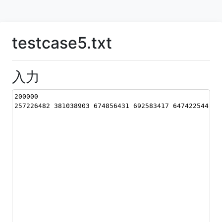
testcase5.txt
入力
200000
257226482 381038903 674856431 692583417 647422544 48