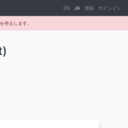
EN
JA
登録
サインイン
テムを停止します。
t)