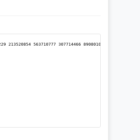
229 213520854 563710777 307714466 890801046 536785222 62