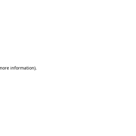
 more information)
.