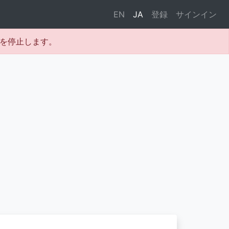
EN
JA
登録
サインイン
テムを停止します。