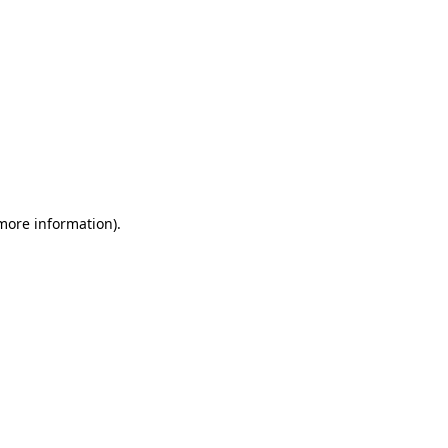
 more information)
.