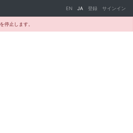
EN
JA
登録
サインイン
テムを停止します。