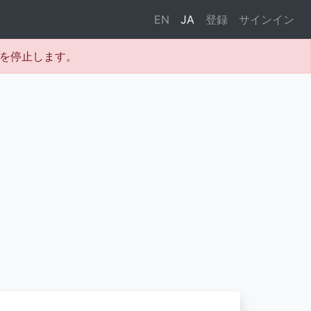
EN
JA
登録
サインイン
テムを停止します。