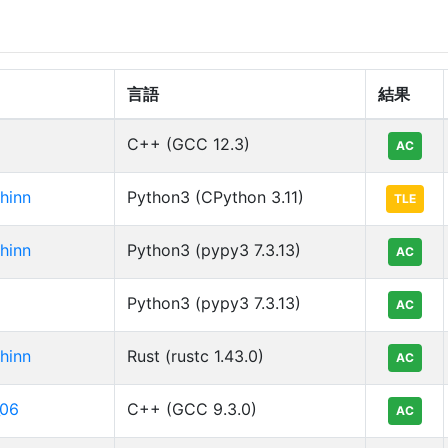
言語
結果
C++ (GCC 12.3)
AC
hinn
Python3 (CPython 3.11)
TLE
hinn
Python3 (pypy3 7.3.13)
AC
Python3 (pypy3 7.3.13)
AC
hinn
Rust (rustc 1.43.0)
AC
_06
C++ (GCC 9.3.0)
AC