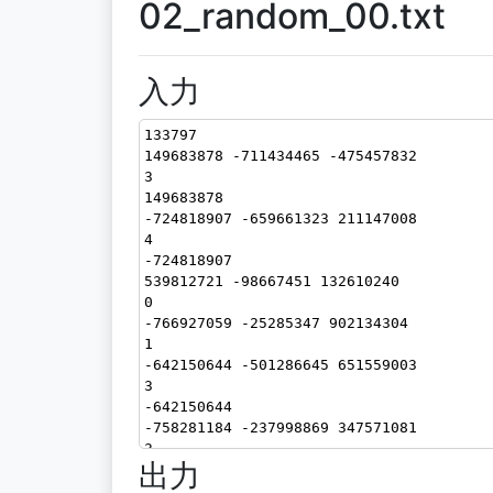
02_random_00.txt
入力
133797
149683878 -711434465 -475457832
3
149683878
-724818907 -659661323 211147008
4
-724818907
539812721 -98667451 132610240
0
-766927059 -25285347 902134304
1
-642150644 -501286645 651559003
3
-642150644
-758281184 -237998869 347571081
3
出力
-410710103
-947765321 833797768 -683697994