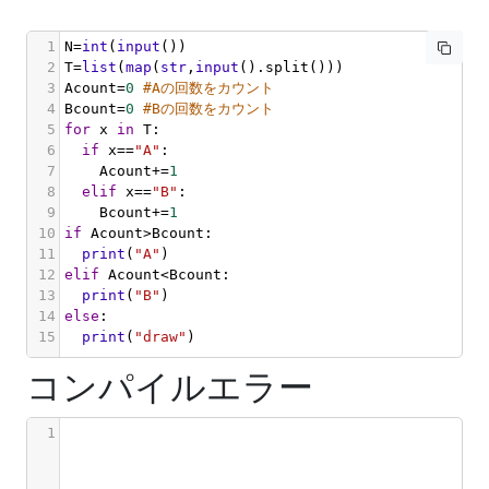
1
N
=
int
(
input
())
2
T
=
list
(
map
(
str
,
input
().
split
()))
3
Acount
=
0
#Aの回数をカウント
4
Bcount
=
0
#Bの回数をカウント
5
for
x
in
T
:
6
if
x
==
"A"
:
7
Acount
+=
1
8
elif
x
==
"B"
:
9
Bcount
+=
1
10
if
Acount
>
Bcount
:
11
print
(
"A"
)
12
elif
Acount
<
Bcount
:
13
print
(
"B"
)
14
else
:
15
print
(
"draw"
)
コンパイルエラー
1