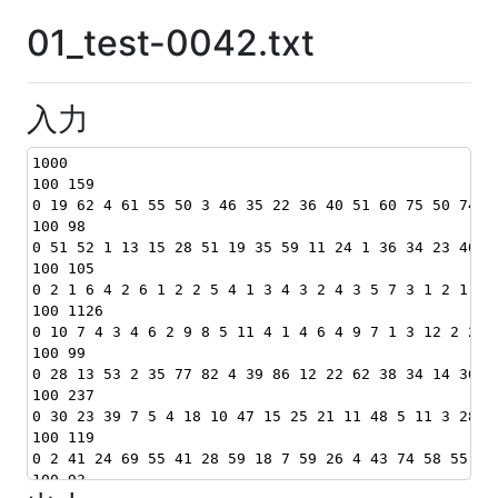
01_test-0042.txt
入力
1000
100 159
0 19 62 4 61 55 50 3 46 35 22 36 40 51 60 75 50 74 7
100 98
0 51 52 1 13 15 28 51 19 35 59 11 24 1 36 34 23 40 2
100 105
0 2 1 6 4 2 6 1 2 2 5 4 1 3 4 3 2 4 3 5 7 3 1 2 1 7 
100 1126
0 10 7 4 3 4 6 2 9 8 5 11 4 1 4 6 4 9 7 1 3 12 2 2 1
100 99
0 28 13 53 2 35 77 82 4 39 86 12 22 62 38 34 14 36 1
100 237
0 30 23 39 7 5 4 18 10 47 15 25 21 11 48 5 11 3 28 1
100 119
0 2 41 24 69 55 41 28 59 18 7 59 26 4 43 74 58 55 48
100 93