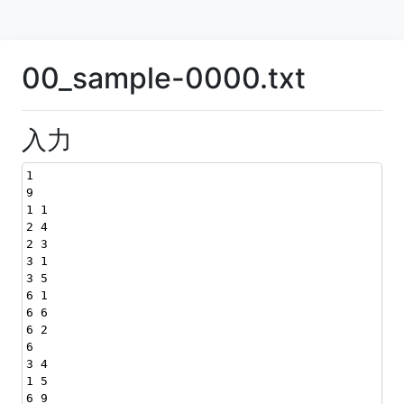
00_sample-0000.txt
入力
1
9
1 1
2 4
2 3
3 1
3 5
6 1
6 6
6 2
6
3 4
1 5
6 9