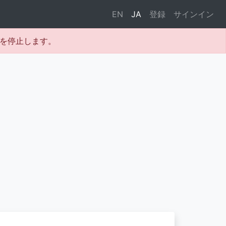
EN
JA
登録
サインイン
テムを停止します。