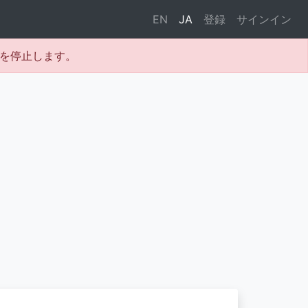
EN
JA
登録
サインイン
テムを停止します。