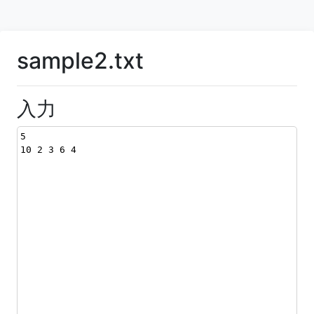
sample2.txt
入力
5
10 2 3 6 4