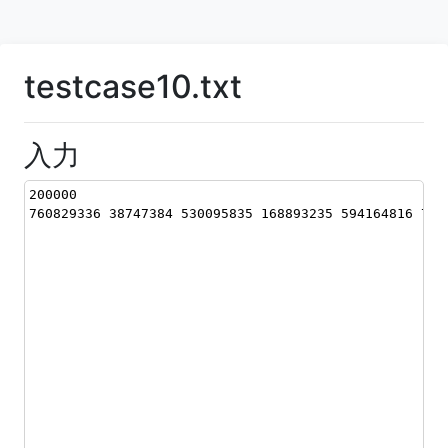
testcase10.txt
入力
200000
760829336 38747384 530095835 168893235 594164816 727