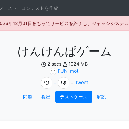
ンテスト
コンテストを作成
rは2026年12月31日をもってサービスを終了し、ジャッジシス
けんけんぱゲーム
2 secs
1024 MB
FUN_moti
0
0
Tweet
問題
提出
テストケース
解説