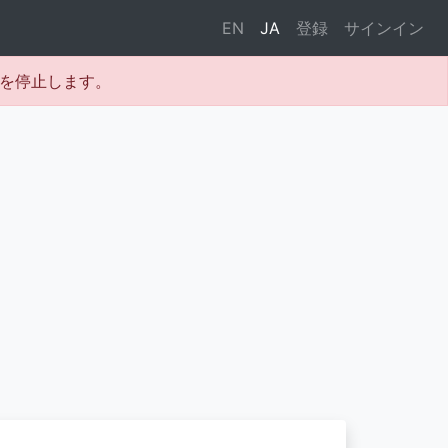
EN
JA
登録
サインイン
テムを停止します。