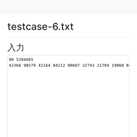
testcase-6.txt
入力
98 5294665
42366 98579 42164 84212 90607 32743 21704 19868 8415