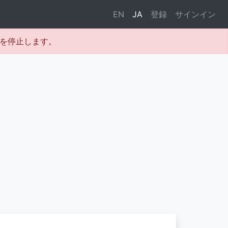
EN
JA
登録
サインイン
テムを停止します。