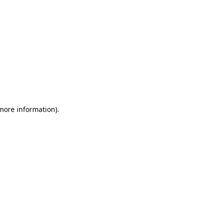
 more information)
.