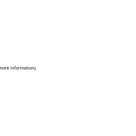
 more information)
.