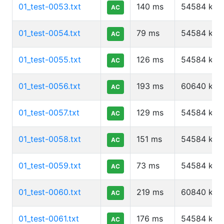
01_test-0053.txt
140
ms
54584
kb
AC
01_test-0054.txt
79
ms
54584
kb
AC
01_test-0055.txt
126
ms
54584
kb
AC
01_test-0056.txt
193
ms
60640
kb
AC
01_test-0057.txt
129
ms
54584
kb
AC
01_test-0058.txt
151
ms
54584
kb
AC
01_test-0059.txt
73
ms
54584
kb
AC
01_test-0060.txt
219
ms
60840
kb
AC
01_test-0061.txt
176
ms
54584
kb
AC