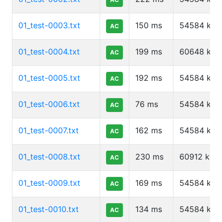
01_test-0003.txt
150
ms
54584
kb
AC
01_test-0004.txt
199
ms
60648
kb
AC
01_test-0005.txt
192
ms
54584
kb
AC
01_test-0006.txt
76
ms
54584
kb
AC
01_test-0007.txt
162
ms
54584
kb
AC
01_test-0008.txt
230
ms
60912
kb
AC
01_test-0009.txt
169
ms
54584
kb
AC
01_test-0010.txt
134
ms
54584
kb
AC