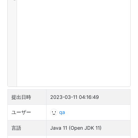
20
if
 (
j
!=
0
) {
21
d
[
0
][
i
] 
+=
d
[
j
][
i
-
1
] 
+
dd
[
22
d
[
0
][
i
] 
%=
mod
;
23
dd
[
0
][
i
] 
+=
dd
[
j
][
i
-
1
];
24
dd
[
0
][
i
] 
%=
mod
;
25
                }
提出日時
2023-03-11 04:16:49
ユーザー
qa
言語
Java 11 (Open JDK 11)