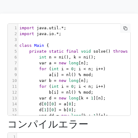
1
import
java
.
util
.
*
;
2
import
java
.
io
.
*
;
3
4
class
Main
 {
5
private
static
final
void
solve
() 
throws
IOE
6
int
n
=
ni
(), 
k
=
ni
();
7
var
a
=
new
long
[
n
];
8
for
 (
int
i
=
0
; 
i
<
n
; 
i
++
)
9
a
[
i
] 
=
nl
() 
%
mod
;
10
var
b
=
new
long
[
n
];
11
for
 (
int
i
=
0
; 
i
<
n
; 
i
++
)
12
b
[
i
] 
=
nl
() 
%
mod
;
13
var
d
=
new
long
[
k
+
1
][
n
];
14
d
[
0
][
0
] 
=
a
[
0
];
15
d
[
1
][
0
] 
=
b
[
0
];
16
var
dd
=
new
long
[
k
+
1
][
n
];
コンパイルエラー
17
dd
[
0
][
0
] 
=
dd
[
1
][
0
] 
=
1L
;
18
for
 (
int
i
=
1
; 
i
<
n
; 
i
++
) {
19
for
 (
int
j
=
0
; 
j
<=
k
; 
j
++
) {
1