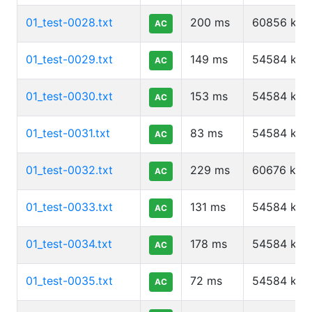
01_test-0028.txt
200
ms
60856
kb
AC
01_test-0029.txt
149
ms
54584
kb
AC
01_test-0030.txt
153
ms
54584
kb
AC
01_test-0031.txt
83
ms
54584
kb
AC
01_test-0032.txt
229
ms
60676
kb
AC
01_test-0033.txt
131
ms
54584
kb
AC
01_test-0034.txt
178
ms
54584
kb
AC
01_test-0035.txt
72
ms
54584
kb
AC